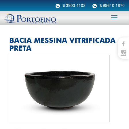
3903 4102
99610 1870
18
18
Toggle
navigati
BACIA MESSINA VITRIFICADA
PRETA