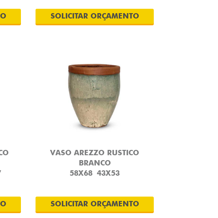
TO
SOLICITAR ORÇAMENTO
CO
VASO AREZZO RUSTICO
BRANCO
7
58X68
43X53
TO
SOLICITAR ORÇAMENTO