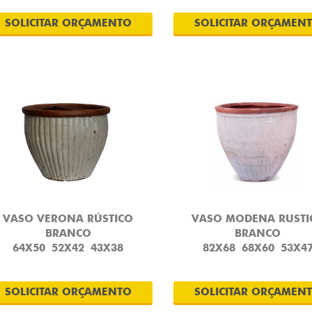
SOLICITAR ORÇAMENTO
SOLICITAR ORÇAMEN
VASO VERONA RÚSTICO
VASO MODENA RUSTI
BRANCO
BRANCO
64X50
52X42
43X38
82X68
68X60
53X4
SOLICITAR ORÇAMENTO
SOLICITAR ORÇAMEN