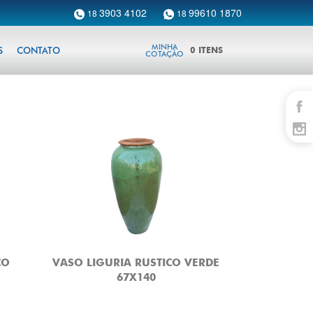
3903 4102
99610 1870
18
18
MINHA
S
CONTATO
0
ITENS
COTAÇÃO
CO
VASO LIGURIA RUSTICO VERDE
67X140