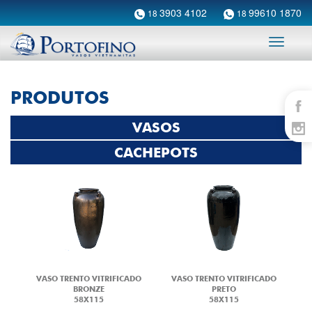
3903 4102
99610 1870
18
18
Toggle
navigati
PRODUTOS
VASOS
CACHEPOTS
VASO TRENTO VITRIFICADO
VASO TRENTO VITRIFICADO
BRONZE
PRETO
58X115
58X115