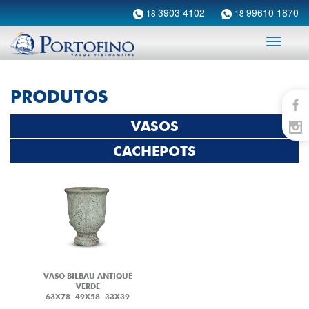
3903 4102
99610 1870
18
18
Toggle
navigati
PRODUTOS
VASOS
CACHEPOTS
VASO BILBAU ANTIQUE
VERDE
63X78
49X58
33X39