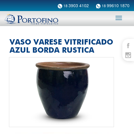
3903 4102
99610 1870
18
18
Toggle
navigati
VASO VARESE VITRIFICADO
AZUL BORDA RUSTICA