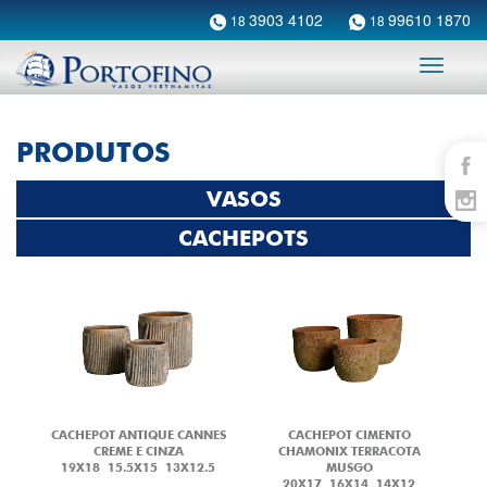
3903 4102
99610 1870
18
18
Toggle
navigati
PRODUTOS
VASOS
CACHEPOTS
CACHEPOT ANTIQUE CANNES
CACHEPOT CIMENTO
CREME E CINZA
CHAMONIX TERRACOTA
19X18
15.5X15
13X12.5
MUSGO
20X17
16X14
14X12